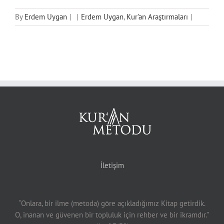
By
Erdem Uygan
|
|
Erdem Uygan
,
Kur'an Araştırmaları
|
İletişim
“Onlara, bir ilme (metoda) göre açıkladığımız Kitap getirdik.
O, inanan ve güvenen bir topluluk için rehber ve bir ikramdır.”