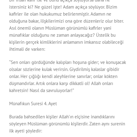
istersiniz ki? Ne güzel işte! Adam açıkça söylüyor. Bizim
kafirler ile olan hukukumuz belirlenmiştir. Adamın ne
olduğuna bakar, ilişkilerimizi ona göre düzenleriz olur biter.
Asıl önemli olanın Müslüman görünümlü kafirler yani
münafıklar olduğunu ne zaman anlayacağız? Üstelik bu
kişilerin gerçek kimliklerini anlamanın imkansız olabileceği
ihtimali de varken:
“Sen onları gördüğünde kalıpları hoşuna gider; ve konuşacak
olsalar sözlerine kulak verirsin. Giydirilmiş kalaslar gibidir
onlar. Her çığlığı kendi aleyhlerine sanırlar; onlar kökten
düşmandırlar. Artık onlara karşı dikkatli ol! Allah onları
kahretsin! Nasıl da savruluyorlar!”
Münafıkun Suresi 4. Ayet
Burada bahsedilen kişiler Allah’ın elçisine inandıklarını
söyleyen Müslüman görünümlü kişilerdir. Zaten aynı surenin
ilk ayeti şöyledir: