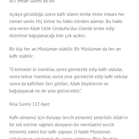
Al-i İmran Suresi 86-89
Açıkça görüldüğü üzere kafir olanın tevbe etme imkanı her
zaman vardır. Hiç kimse bu hakkı elinden alamaz. Bu hakkı
ona veren Allah Celle Celaluhu’dur. Üstelik tevbe edip
düzelirse bağışlanacağı bile çok açıktır.
Bir kişi her an Müslüman olabilir. Bir Müslüman da her an
kafir olabilir:
“O kimseler ki inandılar, sonra görmezlik edip kafir oldular,
sonra tekrar inandılar, sonra yine görmezlik edip kafir oldular
sonra da kafirlikte ileri gittiler; Allah böylelerini ne
bağışlayacak ne de yola getirecektir.”
Nisa Suresi 137. Ayet
Kafir olmamız için dünyayı tercih etmemiz yeterlidir. Allah’ın
bir tek emrine rağmen dünyanın bir menfaatini tercih
etmemiz zaten bizi kafir yapıyor. O halde Müslüman
olduğumuzu söylemek de zaten yetmiyor. (Bkz: İbrahim