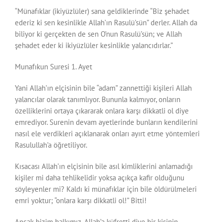
“Münafıklar (ikiyüzlüler) sana geldiklerinde “Biz şehadet
ederiz ki sen kesinlikle Allah’ın Rasulü’sün” derler. Allah da
biliyor ki gerçekten de sen O’nun Rasulü’sün; ve Allah
şehadet eder ki ikiyüzlüler kesinlikle yalancıdırlar.”
Munafıkun Suresi 1. Ayet
Yani Allah’ın elçisinin bile “adam” zannettiği kişileri Allah
yalancılar olarak tanımlıyor. Bununla kalmıyor, onların
özelliklerini ortaya çıkararak onlara karşı dikkatli ol diye
emrediyor. Surenin devam ayetlerinde bunların kendilerini
nasıl ele verdikleri açıklanarak onları ayırt etme yöntemleri
Rasulullah’a öğretiliyor.
Kısacası Allah’ın elçisinin bile asıl kimliklerini anlamadığı
kişiler mi daha tehlikelidir yoksa açıkça kafir olduğunu
söyleyenler mi? Kaldı ki münafıklar için bile öldürülmeleri
emri yoktur; “onlara karşı dikkatli ol!” Bitti!
Ancak bizim halkımız, Allah’a küfretti diye bir kişinin