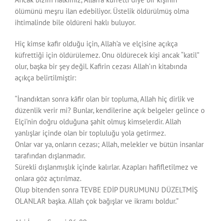
ölümünü meşru ilan edebiliyor. Üstelik öldürülmüş olma
ihtimalinde bile öldüreni haklı buluyor.
Hiç kimse kafir olduğu için, Allah’a ve elçisine açıkça
küfrettiği için öldürülemez. Onu öldürecek kişi ancak “katil”
olur, başka bir şey değil. Kafirin cezası Allah’ın kitabında
açıkça belirtilmiştir:
“İnandıktan sonra kâfir olan bir topluma, Allah hiç dirlik ve
düzenlik verir mi? Bunlar, kendilerine açık belgeler gelince o
Elçi’nin doğru olduğuna şahit olmuş kimselerdir. Allah
yanlışlar içinde olan bir topluluğu yola getirmez.
Onlar var ya, onların cezası; Allah, melekler ve bütün insanlar
tarafından dışlanmadır.
Sürekli dışlanmışlık içinde kalırlar. Azapları hafifletilmez ve
onlara göz açtırılmaz.
Olup bitenden sonra TEVBE EDİP DURUMUNU DÜZELTMİŞ
OLANLAR başka. Allah çok bağışlar ve ikramı boldur.”