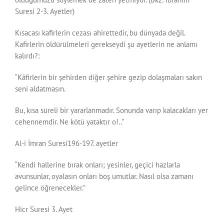
Suresi 2-3. Ayetler)
Kısacası kafirlerin cezası ahirettedir, bu dünyada değil.
Kafirlerin öldürülmeleri gerekseydi şu ayetlerin ne anlamı
kalırdı?:
“Kâfirlerin bir şehirden diğer şehire gezip dolaşmaları sakın
seni aldatmasın.
Bu, kısa süreli bir yararlanmadır. Sonunda varıp kalacakları yer
cehennemdir. Ne kötü yataktır o!..”
Al-i İmran Suresi196-197. ayetler
“Kendi hallerine bırak onları; yesinler, geçici hazlarla
avunsunlar, oyalasın onları boş umutlar. Nasıl olsa zamanı
gelince öğrenecekler.”
Hicr Suresi 3. Ayet