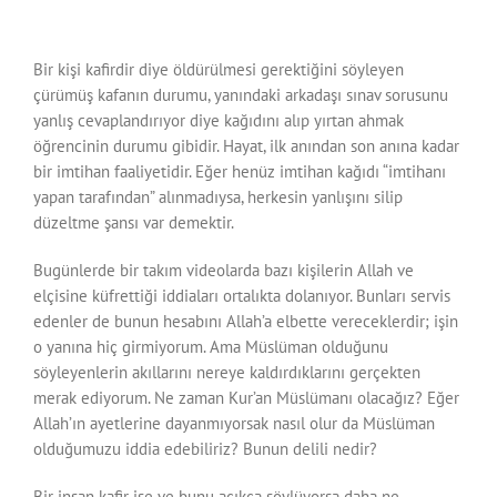
Bir kişi kafirdir diye öldürülmesi gerektiğini söyleyen
çürümüş kafanın durumu, yanındaki arkadaşı sınav sorusunu
yanlış cevaplandırıyor diye kağıdını alıp yırtan ahmak
öğrencinin durumu gibidir. Hayat, ilk anından son anına kadar
bir imtihan faaliyetidir. Eğer henüz imtihan kağıdı “imtihanı
yapan tarafından” alınmadıysa, herkesin yanlışını silip
düzeltme şansı var demektir.
Bugünlerde bir takım videolarda bazı kişilerin Allah ve
elçisine küfrettiği iddiaları ortalıkta dolanıyor. Bunları servis
edenler de bunun hesabını Allah’a elbette vereceklerdir; işin
o yanına hiç girmiyorum. Ama Müslüman olduğunu
söyleyenlerin akıllarını nereye kaldırdıklarını gerçekten
merak ediyorum. Ne zaman Kur’an Müslümanı olacağız? Eğer
Allah’ın ayetlerine dayanmıyorsak nasıl olur da Müslüman
olduğumuzu iddia edebiliriz? Bunun delili nedir?
Bir insan kafir ise ve bunu açıkça söylüyorsa daha ne