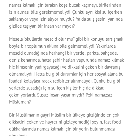
namaz kılmak için bırakın köşe bucak kaçmayı, birilerinden
izin alması bile gerekmemeliydi. Çünkü aynı kişi su içerken
saklanıyor veya izin alıyor muydu? Ya da su şişesini yanında
gizlice taşıyan bir insan var mıydı?
Mesela “okullarda mescid olur mu” gibi bir konuyu tartışmak
böyle bir toplumun aklına bile gelmemeliydi. Yakınlarda
mescid olmadığında herhangi bir yerde; parkta, bahçede,
deniz kenarında, hatta şehir hatları vapurunda namaz kılmak
hiç kimsenin yadırgayacağı ve dikkatini çeken bir davranış
olmamalıydı. Hatta bu gibi durumlar için her sosyal alana bu
ibadeti kolaylaştıracak tedbirler alınmalıydı. Çünkü bu gibi
yerlerde susadığı için su içen kişiler hiç de dikkat
çekmiyorlardı. Susuz insan yaşar mıydı? Peki namazsız
Müslüman?
Bir Müslümanın gayri Müslim bir ülkeye gittiğinde en çok
dikkatini çeken ve hayretini gizleyemediği şeyin, fast food
dükkanlarında namaz kılmak için bir yerin bulunmaması
olmalıydı.