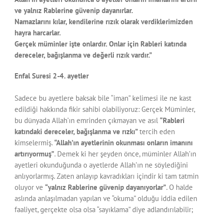
ve yalnız Rablerine güvenip dayanırlar.
Namazlarını kılar, kendilerine rızık olarak verdiklerimizden
hayra harcarlar.
Gerçek müminler işte onlardır. Onlar için Rableri katında
dereceler, bağışlanma ve değerli rızık vardır.”
Enfal Suresi 2-4. ayetler
Sadece bu ayetlere baksak bile “iman” kelimesi ile ne kast
edildiği hakkında fikir sahibi olabiliyoruz: Gerçek Müminler,
bu dünyada Allah’ın emrinden çıkmayan ve asıl
“Rableri
katındaki dereceler, bağışlanma ve rızkı”
tercih eden
kimselermiş.
“Allah’ın ayetlerinin okunması onların imanını
artırıyormuş”
. Demek ki her şeyden önce, müminler Allah’ın
ayetleri okunduğunda o ayetlerde Allah’ın ne söylediğini
anlıyorlarmış. Zaten anlayıp kavradıkları içindir ki tam tatmin
oluyor ve
“yalnız Rablerine güvenip dayanıyorlar”
. O halde
aslında anlaşılmadan yapılan ve “okuma” olduğu iddia edilen
faaliyet, gerçekte olsa olsa “sayıklama” diye adlandırılabilir;