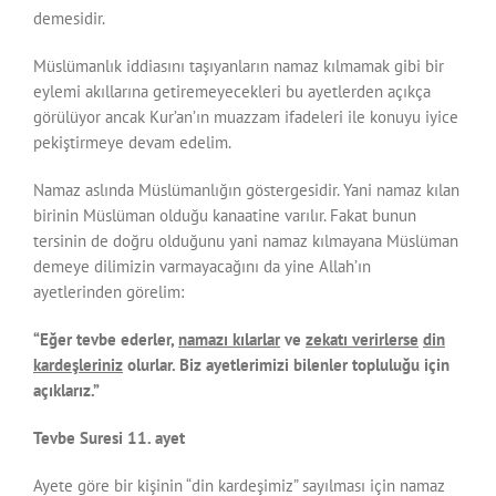
demesidir.
Müslümanlık iddiasını taşıyanların namaz kılmamak gibi bir
eylemi akıllarına getiremeyecekleri bu ayetlerden açıkça
görülüyor ancak Kur’an’ın muazzam ifadeleri ile konuyu iyice
pekiştirmeye devam edelim.
Namaz aslında Müslümanlığın göstergesidir. Yani namaz kılan
birinin Müslüman olduğu kanaatine varılır. Fakat bunun
tersinin de doğru olduğunu yani namaz kılmayana Müslüman
demeye dilimizin varmayacağını da yine Allah’ın
ayetlerinden görelim:
“Eğer tevbe ederler,
namazı kılarlar
ve
zekatı verirlerse
din
kardeşleriniz
olurlar. Biz ayetlerimizi bilenler topluluğu için
açıklarız.”
Tevbe Suresi 11. ayet
Ayete göre bir kişinin “din kardeşimiz” sayılması için namaz