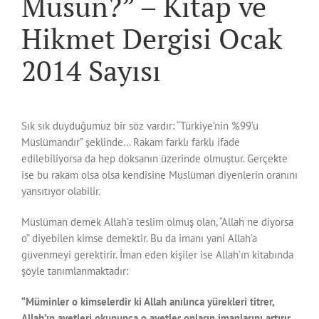
Musun?” – Kitap ve
Hikmet Dergisi Ocak
2014 Sayısı
Sık sık duyduğumuz bir söz vardır: “Türkiye’nin %99’u
Müslümandır” şeklinde… Rakam farklı farklı ifade
edilebiliyorsa da hep doksanın üzerinde olmuştur. Gerçekte
ise bu rakam olsa olsa kendisine Müslüman diyenlerin oranını
yansıtıyor olabilir.
Müslüman demek Allah’a teslim olmuş olan, “Allah ne diyorsa
o” diyebilen kimse demektir. Bu da imanı yani Allah’a
güvenmeyi gerektirir. İman eden kişiler ise Allah’ın kitabında
şöyle tanımlanmaktadır:
“Müminler o kimselerdir ki Allah anılınca yürekleri titrer,
Allah’ın ayetleri okununca o ayetler onların imanlarını artırır