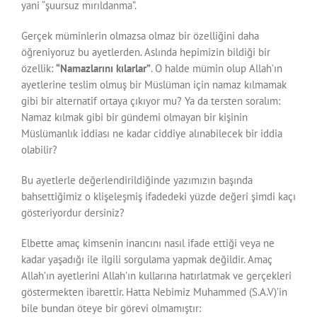
yani “şuursuz mırıldanma”.
Gerçek müminlerin olmazsa olmaz bir özelliğini daha
öğreniyoruz bu ayetlerden. Aslında hepimizin bildiği bir
özellik:
“Namazlarını kılarlar”
. O halde mümin olup Allah’ın
ayetlerine teslim olmuş bir Müslüman için namaz kılmamak
gibi bir alternatif ortaya çıkıyor mu? Ya da tersten soralım:
Namaz kılmak gibi bir gündemi olmayan bir kişinin
Müslümanlık iddiası ne kadar ciddiye alınabilecek bir iddia
olabilir?
Bu ayetlerle değerlendirildiğinde yazımızın başında
bahsettiğimiz o klişeleşmiş ifadedeki yüzde değeri şimdi kaçı
gösteriyordur dersiniz?
Elbette amaç kimsenin inancını nasıl ifade ettiği veya ne
kadar yaşadığı ile ilgili sorgulama yapmak değildir. Amaç
Allah’ın ayetlerini Allah’ın kullarına hatırlatmak ve gerçekleri
göstermekten ibarettir. Hatta Nebimiz Muhammed (S.A.V)’in
bile bundan öteye bir görevi olmamıştır: