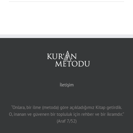
İletişim
“Onlara, bir ilme (metoda) göre açıkladığımız Kitap getirdik.
O, inanan ve güvenen bir topluluk için rehber ve bir ikramdır.”
(Araf 7/52)