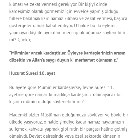
kılması ve zekat vermesi gerekiyor. Bir kişiyi dinde
kardeşimiz olarak görmemiz için evvelce yapmış olduğu
fiillere bakılmaksızın namaz kılması ve zekat vermesi, başlıca
göstergeler olarak kabul ediliyor. O halde bu iki eylemi
yapmayan kişi ile aynı dine mensup olduğumuz söylenebilir
mi? Çünkü;
“
Müminler ancak kardeştirler.
Öyleyse kardeşlerinizin arasını
düzeltin ve Allah’a saygı duyun ki merhamet olunasınız.”
Hucurat Suresi 10. ayet
Bu ayete göre Müminler kardeşlerse, Tevbe Suresi 11.
ayetine göre namaz kılmadıkça kardeşimiz olamayacak bir
kişinin mümin olduğu söylenebilir mi?
Mademki bizler Müslüman olduğumuzu söylüyor ve böyle bir
ülkede yaşıyoruz, o halde şimdiye kadar namaz hayatımızın
su içmek, kahvaltı yapmak gibi rutin bir parçası haline gelmiş
olmalıydı. Devlet dairesinde veya özel sektörde kimsenin