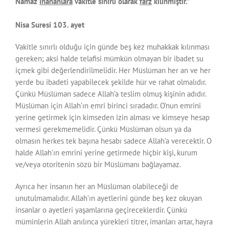
Namaz
inananlara
vakitle sınırlı olarak
farz
kılınmıştır.”
Nisa Suresi 103. ayet
Vakitle sınırlı olduğu için günde beş kez muhakkak kılınması
gereken; aksi halde telafisi mümkün olmayan bir ibadet su
içmek gibi değerlendirilmelidir. Her Müslüman her an ve her
yerde bu ibadeti yapabilecek şekilde hür ve rahat olmalıdır.
Çünkü Müslüman sadece Allah’a teslim olmuş kişinin adıdır.
Müslüman için Allah’ın emri birinci sıradadır. O’nun emrini
yerine getirmek için kimseden izin alması ve kimseye hesap
vermesi gerekmemelidir. Çünkü Müslüman olsun ya da
olmasın herkes tek başına hesabı sadece Allah’a verecektir. O
halde Allah’ın emrini yerine getirmede hiçbir kişi, kurum
ve/veya otoritenin sözü bir Müslümanı bağlayamaz.
Ayrıca her insanın her an Müslüman olabileceği de
unutulmamalıdır. Allah’ın ayetlerini günde beş kez okuyan
insanlar o ayetleri yaşamlarına geçireceklerdir. Çünkü
müminlerin Allah anılınca yürekleri titrer, imanları artar, hayra