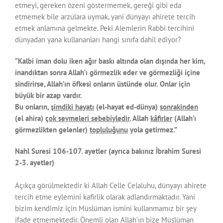
etmeyi, gereken özeni göstermemek, gereği gibi eda
etmemek bile arzulara uymak, yani dünyayı ahirete tercih
etmek anlamına gelmekte. Peki Alemlerin Rabbi tercihini
dünyadan yana kullananları hangi sınıfa dahil ediyor?
“Kalbi iman dolu iken ağır baskı altında olan dışında her kim,
inandıktan sonra Allah’ı görmezlik eder ve görmezliği içine
sindirirse, Allah’ın öfkesi onların üstünde olur. Onlar için
büyük bir azap vardır.
Bu onların,
şimdiki hayatı
(el-hayat ed-dünya)
sonrakinden
(el ahira)
çok sevmeleri sebebiyledir
. Allah
kâfirler
(Allah’ı
görmezlikten gelenler)
topluluğunu
yola getirmez.”
Nahl Suresi 106-107. ayetler (ayrıca bakınız İbrahim Suresi
2-3. ayetler)
Açıkça görülmektedir ki Allah Celle Celaluhu, dünyayı ahirete
tercih etme eylemini kafirlik olarak adlandırmaktadır. Yani
bizim kendimiz için Müslüman ismini kullanmamız bir şey
ifade etmemektedir. Önemli olan Allah’ın bize Müslüman