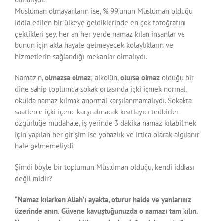
Müslüman olmayanların ise, % 99’unun Müslüman olduğu
iddia edilen bir ülkeye geldiklerinde en çok fotoğrafını
çektikleri şey, her an her yerde namaz kılan insanlar ve
bunun için akla hayale gelmeyecek kolaylıkların ve
hizmetlerin sağlandığı mekanlar olmalıydı.
Namazın,
olmazsa olmaz
; alkolün,
olursa olmaz
olduğu bir
dine sahip toplumda sokak ortasında içki içmek normal,
okulda namaz kılmak anormal karşılanmamalıydı. Sokakta
saatlerce içki içene karşı alınacak kısıtlayıcı tedbirler
özgürlüğe müdahale, iş yerinde 3 dakika namaz kılabilmek
için yapılan her girişim ise yobazlık ve irtica olarak algılanır
hale gelmemeliydi.
Şimdi böyle bir toplumun Müslüman olduğu, kendi iddiası
değil midir?
“Namaz kılarken Allah’ı ayakta, oturur halde ve yanlarınız
üzerinde anın. Güvene kavuştuğunuzda o namazı tam kılın.