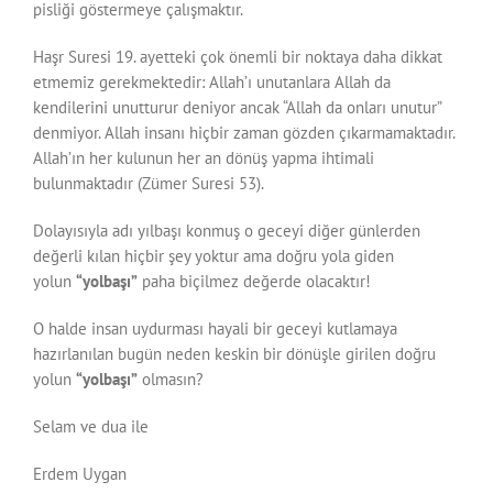
pisliği göstermeye çalışmaktır.
Haşr Suresi 19. ayetteki çok önemli bir noktaya daha dikkat
etmemiz gerekmektedir: Allah’ı unutanlara Allah da
kendilerini unutturur deniyor ancak “Allah da onları unutur”
denmiyor. Allah insanı hiçbir zaman gözden çıkarmamaktadır.
Allah’ın her kulunun her an dönüş yapma ihtimali
bulunmaktadır (Zümer Suresi 53).
Dolayısıyla adı yılbaşı konmuş o geceyi diğer günlerden
değerli kılan hiçbir şey yoktur ama doğru yola giden
yolun
“yolba
ş
ı”
paha biçilmez değerde olacaktır!
O halde insan uydurması hayali bir geceyi kutlamaya
hazırlanılan bugün neden keskin bir dönüşle girilen doğru
yolun
“yolba
ş
ı”
olmasın?
Selam ve dua ile
Erdem Uygan