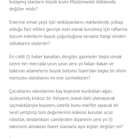
bulaşmış olanların büyük kısmı Müslümanlık iddiasında
değiller midir?
Evlerine envai çeşit içki stoklayanların, marketlerde, yılbaşı
olduğu farz edilen geceye özel olarak kurulmuş içki raflarına
hücum edenlerin büyük çoğunluğuna sorsanız hangi dinden
olduklarını söylerler?
En ciddi (!) haber kanalları, dergiler, gazeteler başta olmak
üzere her mecrada uzun uzun yeni yıl falları bakan ve
baktıran allamelerin büyük bölümü İslam’dan başka bir dinin
mensubu olduklarını mı öne sürmekteler?
Çocuklarını salonlarının baş köşesine kurdukları ağacı
süsleyerek, kılıksız bir ihtiyarın, masal dahi olamayacak
saçmalıklarıyla büyüten, üstelik bunu marifet sayacak bir
nesil yetiştirip tüm değerlerinin kökünü kurutan ucuz
robotlar, dindarlıkları camilerden diyanetin yeni yıl (!)
takvimini almaktan ibaret olanlarla aynı kişiler değiller mi?