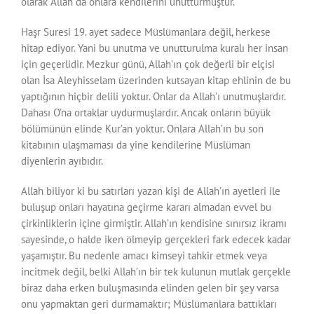
olarak Allah da onlara kendilerini unutturmuştur.
Haşr Suresi 19. ayet sadece Müslümanlara değil, herkese
hitap ediyor. Yani bu unutma ve unutturulma kuralı her insan
için geçerlidir. Mezkur günü, Allah’ın çok değerli bir elçisi
olan İsa Aleyhisselam üzerinden kutsayan kitap ehlinin de bu
yaptığının hiçbir delili yoktur. Onlar da Allah’ı unutmuşlardır.
Dahası O’na ortaklar uydurmuşlardır. Ancak onların büyük
bölümünün elinde Kur’an yoktur. Onlara Allah’ın bu son
kitabının ulaşmaması da yine kendilerine Müslüman
diyenlerin ayıbıdır.
Allah biliyor ki bu satırları yazan kişi de Allah’ın ayetleri ile
buluşup onları hayatına geçirme kararı almadan evvel bu
çirkinliklerin içine girmiştir. Allah’ın kendisine sınırsız ikramı
sayesinde, o halde iken ölmeyip gerçekleri fark edecek kadar
yaşamıştır. Bu nedenle amacı kimseyi tahkir etmek veya
incitmek değil, belki Allah’ın bir tek kulunun mutlak gerçekle
biraz daha erken buluşmasında elinden gelen bir şey varsa
onu yapmaktan geri durmamaktır; Müslümanlara battıkları