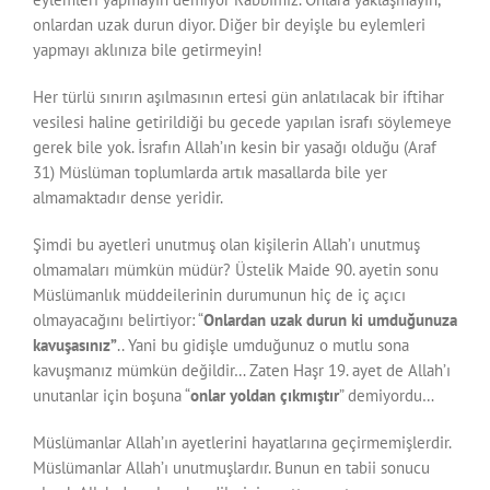
onlardan uzak durun diyor. Diğer bir deyişle bu eylemleri
yapmayı aklınıza bile getirmeyin!
Her türlü sınırın aşılmasının ertesi gün anlatılacak bir iftihar
vesilesi haline getirildiği bu gecede yapılan israfı söylemeye
gerek bile yok. İsrafın Allah’ın kesin bir yasağı olduğu (Araf
31) Müslüman toplumlarda artık masallarda bile yer
almamaktadır dense yeridir.
Şimdi bu ayetleri unutmuş olan kişilerin Allah’ı unutmuş
olmamaları mümkün müdür? Üstelik Maide 90. ayetin sonu
Müslümanlık müddeilerinin durumunun hiç de iç açıcı
olmayacağını belirtiyor: “
Onlardan uzak durun ki umdu
ğ
unuza
kavu
ş
asınız”
.. Yani bu gidişle umduğunuz o mutlu sona
kavuşmanız mümkün değildir… Zaten Haşr 19. ayet de Allah’ı
unutanlar için boşuna “
onlar yoldan çıkmı
ş
tır
” demiyordu…
Müslümanlar Allah’ın ayetlerini hayatlarına geçirmemişlerdir.
Müslümanlar Allah’ı unutmuşlardır. Bunun en tabii sonucu