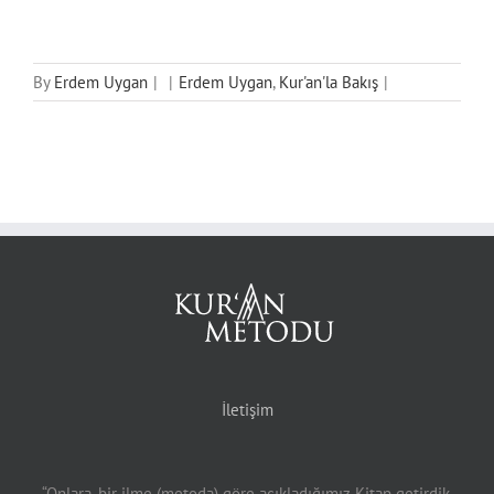
By
Erdem Uygan
|
|
Erdem Uygan
,
Kur'an'la Bakış
|
İletişim
“Onlara, bir ilme (metoda) göre açıkladığımız Kitap getirdik.