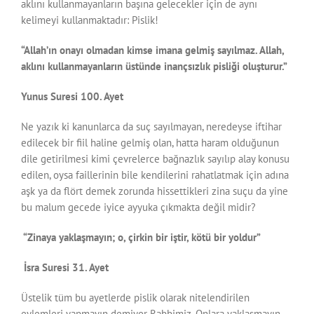
aklını kullanmayanların başına gelecekler için de aynı
kelimeyi kullanmaktadır: Pislik!
“Allah’ın onayı olmadan kimse imana gelmiş sayılmaz. Allah,
aklını kullanmayanların üstünde inançsızlık pisliği oluşturur.”
Yunus Suresi 100. Ayet
Ne yazık ki kanunlarca da suç sayılmayan, neredeyse iftihar
edilecek bir fiil haline gelmiş olan, hatta haram olduğunun
dile getirilmesi kimi çevrelerce bağnazlık sayılıp alay konusu
edilen, oysa faillerinin bile kendilerini rahatlatmak için adına
aşk ya da flört demek zorunda hissettikleri zina suçu da yine
bu malum gecede iyice ayyuka çıkmakta değil midir?
“Zinaya yaklaşmayın; o, çirkin bir iştir, kötü bir yoldur”
İsra Suresi 31. Ayet
Üstelik tüm bu ayetlerde pislik olarak nitelendirilen
eylemleri yapmayın demiyor Rabbimiz. Onlara yaklaşmayın,