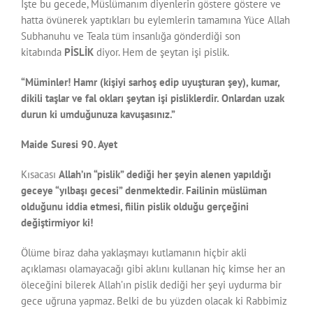
İşte bu gecede, Müslümanım diyenlerin göstere göstere ve
hatta övünerek yaptıkları bu eylemlerin tamamına Yüce Allah
Subhanuhu ve Teala tüm insanlığa gönderdiği son
kitabında
P
İ
SL
İ
K
diyor. Hem de şeytan işi pislik.
“Müminler! Hamr (kişiyi sarhoş edip uyuşturan şey), kumar,
dikili taşlar ve fal okları şeytan işi pisliklerdir. Onlardan uzak
durun ki umduğunuza kavuşasınız.”
Maide Suresi 90. Ayet
Kısacası
Allah’ın “pislik” dedi
ğ
i her
ş
eyin alenen yapıldı
ğ
ı
geceye “yılba
ş
ı gecesi” denmektedir
.
Failinin müslüman
olduğunu iddia etmesi, fiilin pislik olduğu gerçeğini
değiştirmiyor ki!
Ölüme biraz daha yaklaşmayı kutlamanın hiçbir akli
açıklaması olamayacağı gibi aklını kullanan hiç kimse her an
öleceğini bilerek Allah’ın pislik dediği her şeyi uydurma bir
gece uğruna yapmaz. Belki de bu yüzden olacak ki Rabbimiz