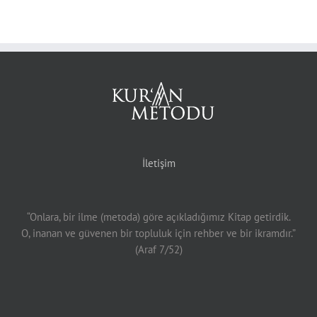
İletişim
“Onlara, bir ilme (metoda) göre açıkladığımız Kitap getirdik.
O, inanan ve güvenen bir topluluk için rehber ve bir ikramdır.”
(Araf 7/52)