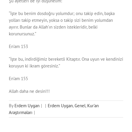
Şu ayetleri de iyi düşünelim:
“İşte bu benim dosdoğru yolumdur; onu takip edin, başka
yolları takip etmeyin, yoksa o takip sizi benim yolumdan
ayırır. Bunlar da Allah’ın sizden istekleridir, belki
korunursunuz.”
En’am 153
“İşte bu, indirdiğimiz bereketli Kitaptır. Ona uyun ve kendinizi
koruyun ki ikram göresiniz.”
En’am 155
Allah daha ne desin!!!
By
Erdem Uygan
|
|
Erdem Uygan
,
Genel
,
Kur'an
Araştırmaları
|