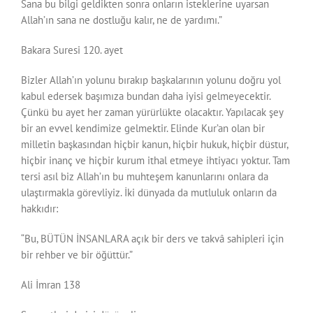
Sana bu bilgi geldikten sonra onların isteklerine uyarsan
Allah’ın sana ne dostluğu kalır, ne de yardımı.”
Bakara Suresi 120. ayet
Bizler Allah’ın yolunu bırakıp başkalarının yolunu doğru yol
kabul edersek başımıza bundan daha iyisi gelmeyecektir.
Çünkü bu ayet her zaman yürürlükte olacaktır. Yapılacak şey
bir an evvel kendimize gelmektir. Elinde Kur’an olan bir
milletin başkasından hiçbir kanun, hiçbir hukuk, hiçbir düstur,
hiçbir inanç ve hiçbir kurum ithal etmeye ihtiyacı yoktur. Tam
tersi asıl biz Allah’ın bu muhteşem kanunlarını onlara da
ulaştırmakla görevliyiz. İki dünyada da mutluluk onların da
hakkıdır:
“Bu, BÜTÜN İNSANLARA açık bir ders ve takvâ sahipleri için
bir rehber ve bir öğüttür.”
Ali İmran 138