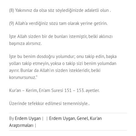
(8) Yakınınız da olsa söz söylediğinizde adaletli olun .
(9) Allah’a verdiğiniz sözü tam olarak yerine getirin.
İşte Allah sizden bir de bunları istemiştir, belki aklınızı
başınıza alırsınız.
İşte bu benim dosdoğru yolumdur; onu takip edin, başka
yolları takip etmeyin, yoksa o takip sizi benim yolumdan
ayırır. Bunlar da Allah’ın sizden istekleridir, belki
korunursunuz.”
Kur’an – Kerim, En’am Suresi 151 – 153. ayetler.
Üzerinde tefekkür edilmesi temennisiyle..
By
Erdem Uygan
|
|
Erdem Uygan
,
Genel
,
Kur'an
Araştırmaları
|