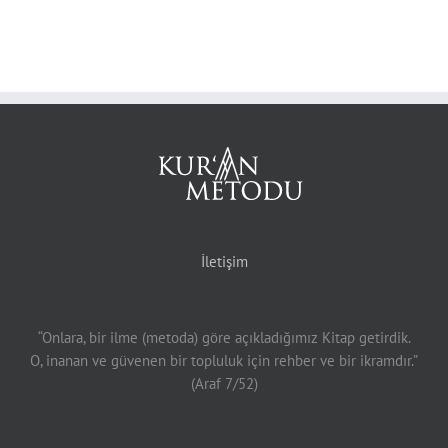
İletişim
“Onlara, bir ilme (metoda) göre açıkladığımız Kitap getirdik.
O, inanan ve güvenen bir topluluk için rehber ve bir ikramdır.”
(Araf 7/52)