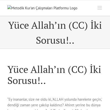
Skip
to
content
Yüce Allah’ın (CC) İki
Sorusu!..
Yüce Allah’ın (CC) İki
Sorusu!..
“Ey inananlar, size ne oldu ki, ’ALLAH yolunda harekete geçin,’
dendiği zaman yere çakılıp kaldınız? Ahiret yerine bu dünya