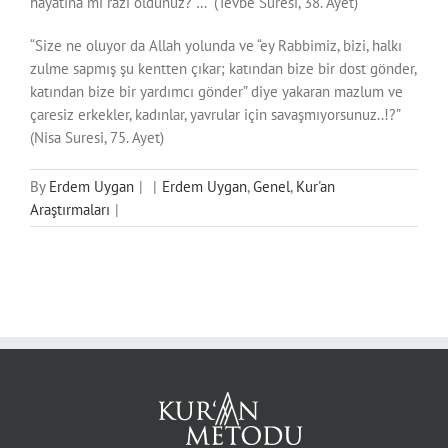
hayatına mı razı oldunuz? …” (Tevbe Suresi, 38. Ayet)
“Size ne oluyor da Allah yolunda ve “ey Rabbimiz, bizi, halkı
zulme sapmış şu kentten çıkar; katından bize bir dost gönder,
katından bize bir yardımcı gönder” diye yakaran mazlum ve
çaresiz erkekler, kadınlar, yavrular için savaşmıyorsunuz..!?”
(Nisa Suresi, 75. Ayet)
By
Erdem Uygan
|
|
Erdem Uygan
,
Genel
,
Kur'an
Araştırmaları
|